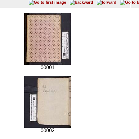
00001
00002