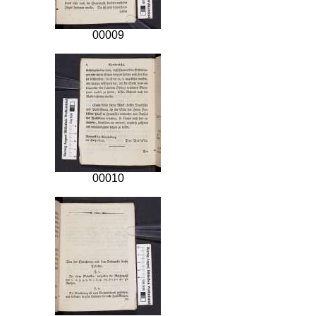
00009
00010