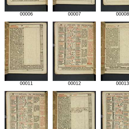
00006
00007
00008
00011
00012
00013