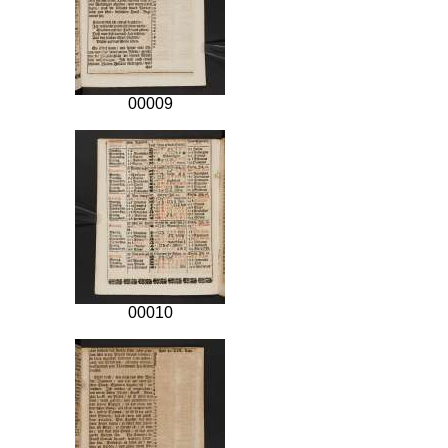
00009
00010