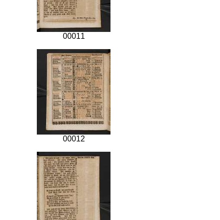
00011
00012