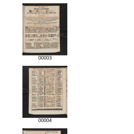
00003
00004