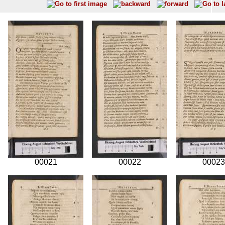
00021
00022
00023