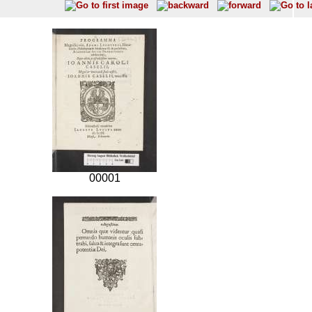
00001