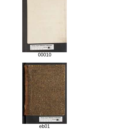
00010
eb01