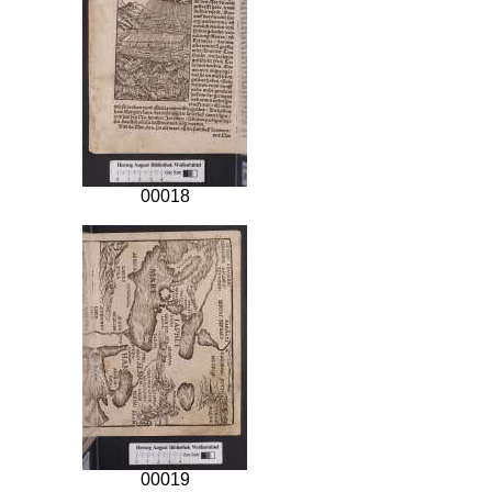
00018
00019