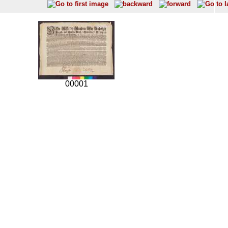
00001