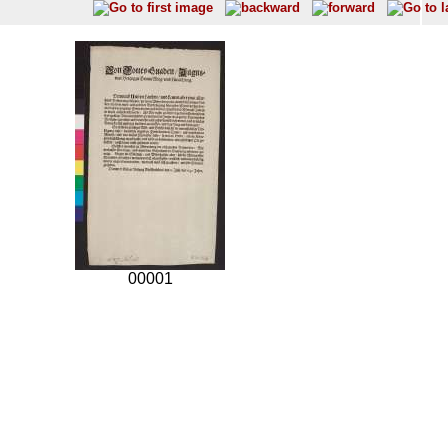
00001