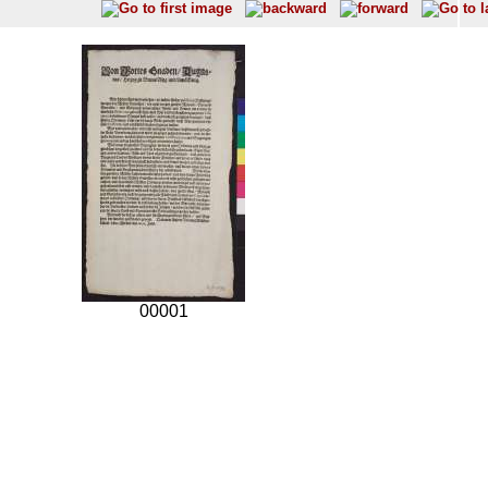
00001