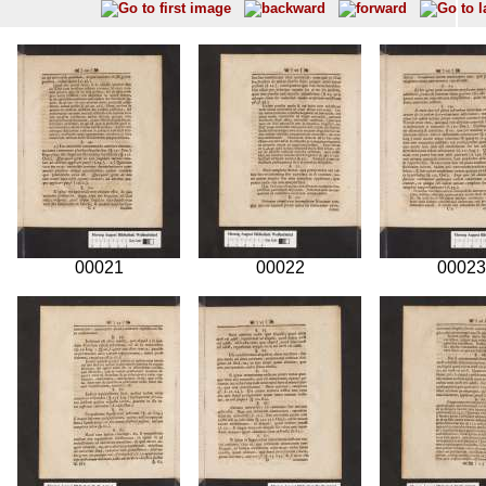
00021
00022
00023