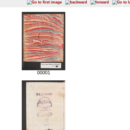
00001