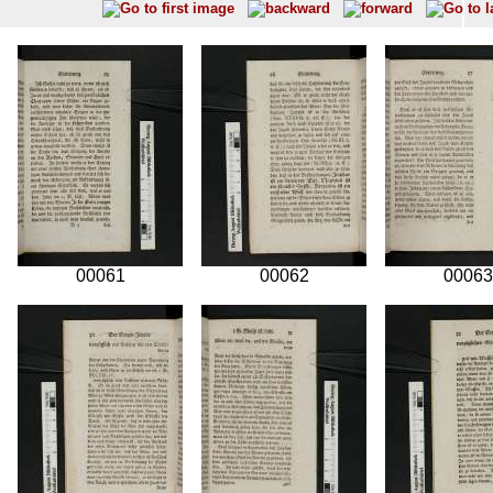
00061
00062
00063