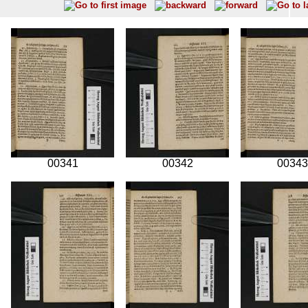
00341
00342
00343