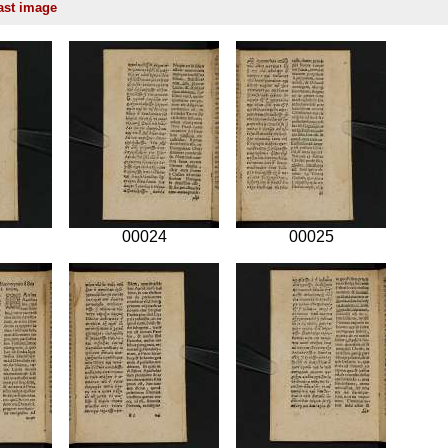
00024
00025