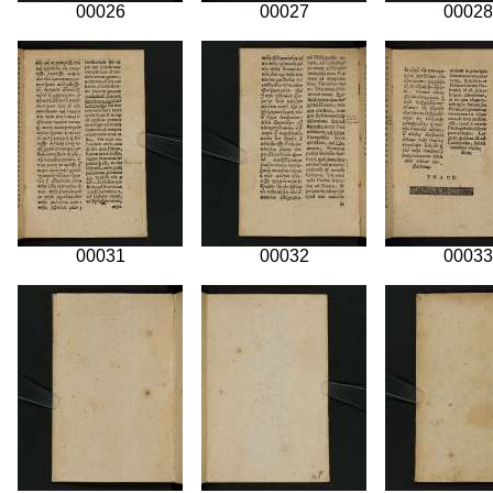
00026
00027
00028
00031
00032
00033