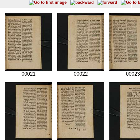
00021
00022
00023