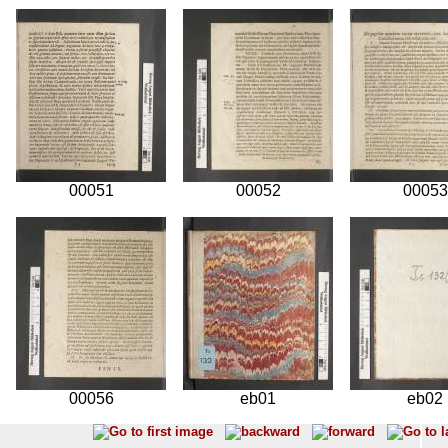
00051
00052
00053
00056
eb01
eb02