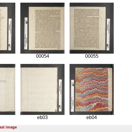
00054
00055
eb03
eb04