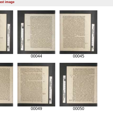
00044
00045
00049
00050