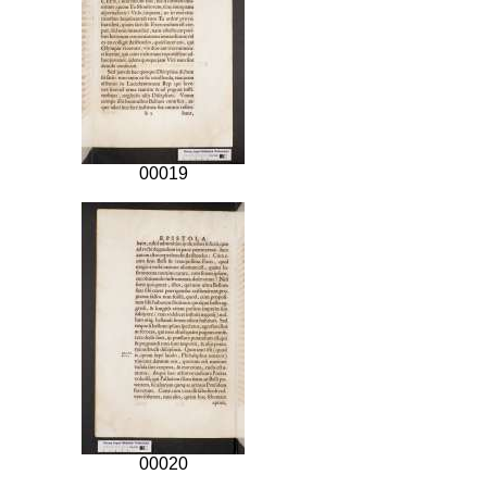
00019
00020