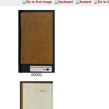
00001