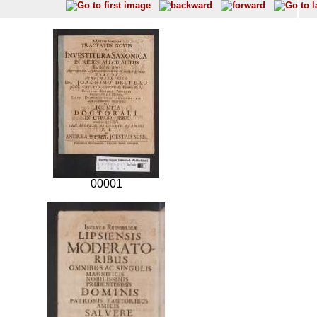
00001