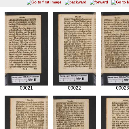
00021
00022
00023