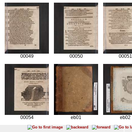
00049
00050
00051
00054
eb01
eb02