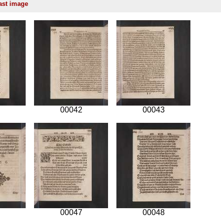
00042
00043
00047
00048