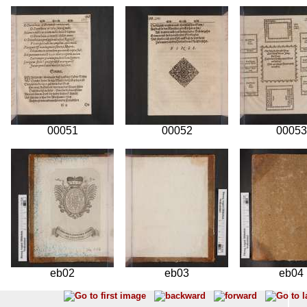
00051
00052
00053
eb02
eb03
eb04