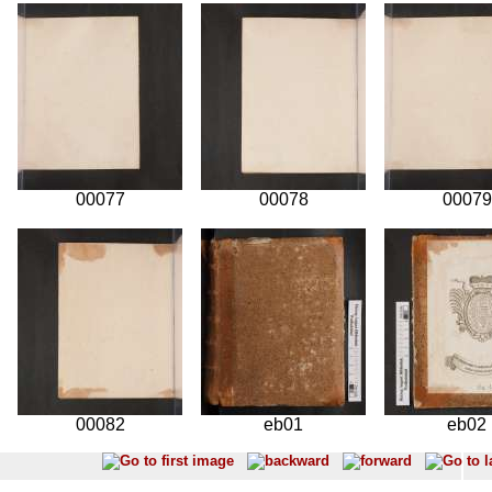
00077
00078
00079
00082
eb01
eb02