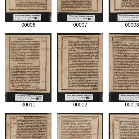
00006
00007
00008
00011
00012
00013