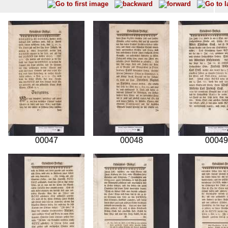
00047
00048
00049