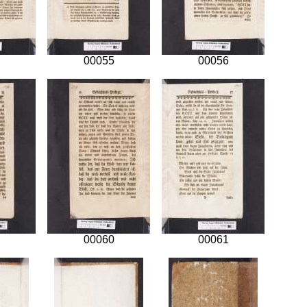
00055
00056
00060
00061