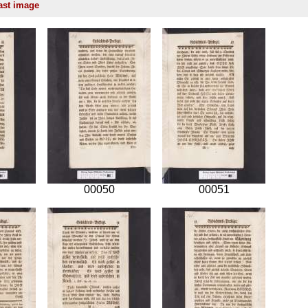
00050
00051