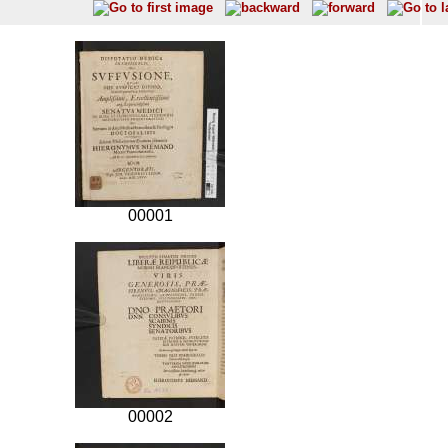
00001
00002