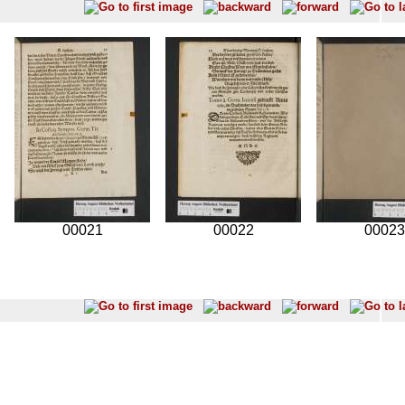
00021
00022
00023