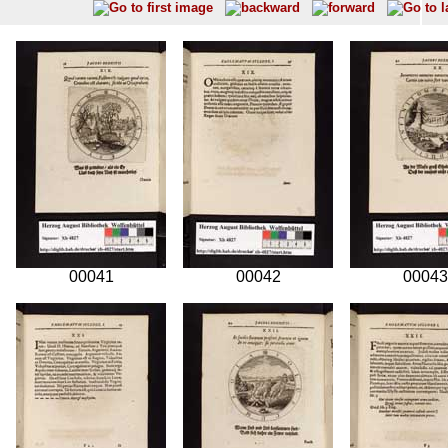
00041
00042
00043