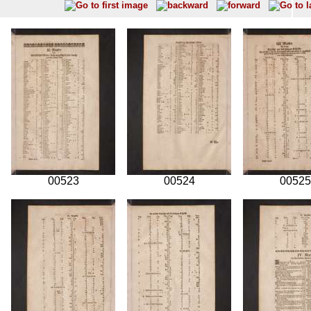
00523
00524
00525