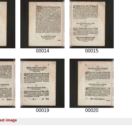
00014
00015
00019
00020