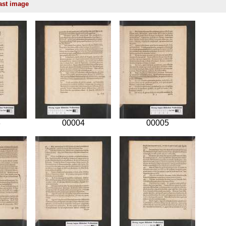
3
00004
00005