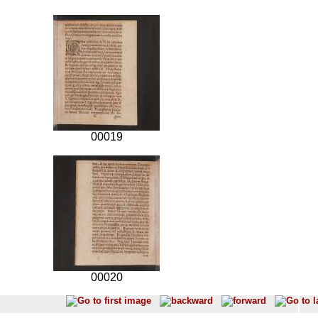
00019
00020