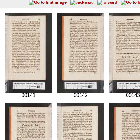
00141
00142
00143