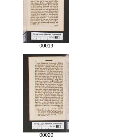
00019
00020