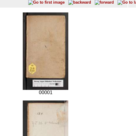
00001