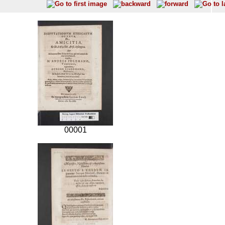
00001