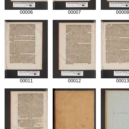
00006
00007
00008
00011
00012
00013