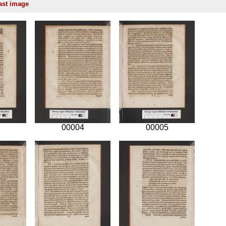
00004
00005