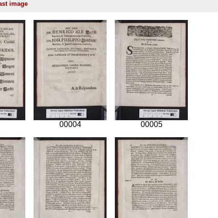
00004
00005