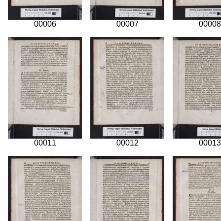
00006
00007
00008
00011
00012
00013