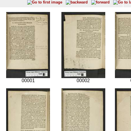
00001
00002