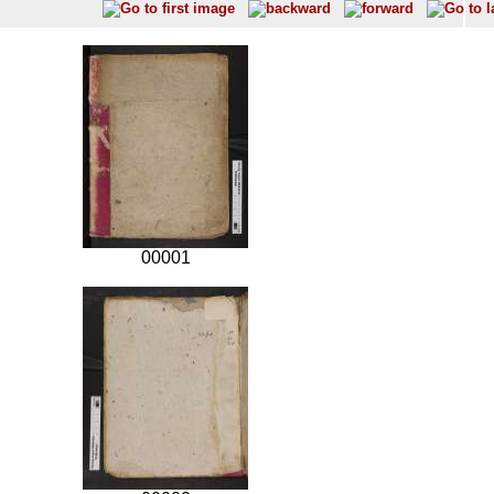
00001