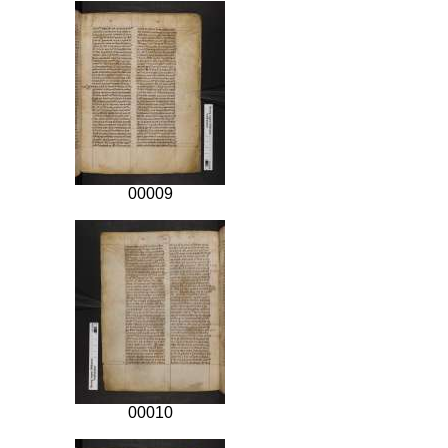
00009
00010