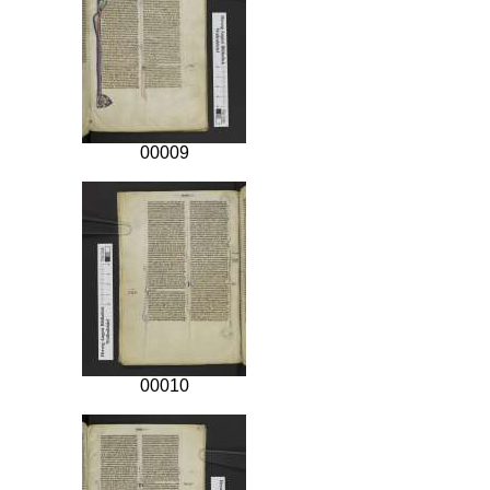
00009
00010