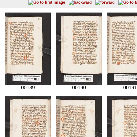
00189
00190
00191