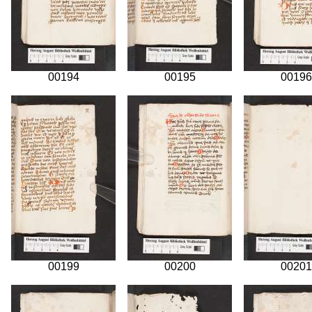
00194
00195
00196
00199
00200
00201