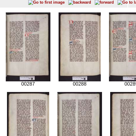
00287
00288
0028