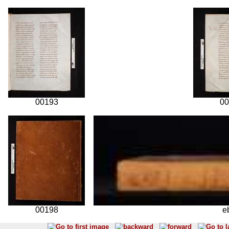
00193
00
00198
e