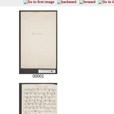
00001