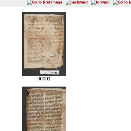
00001