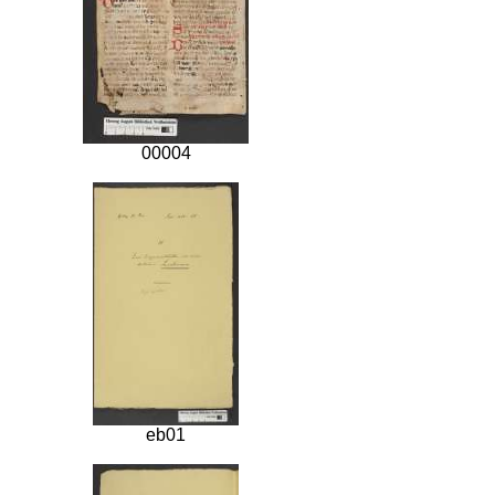
00004
eb01