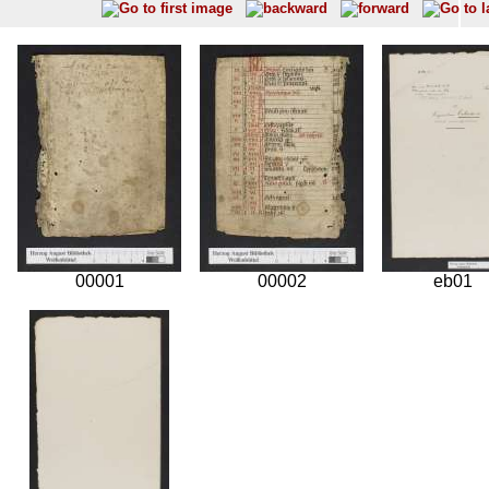
00001
00002
eb01