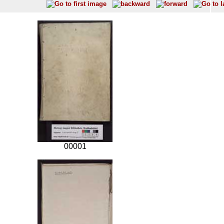
00001