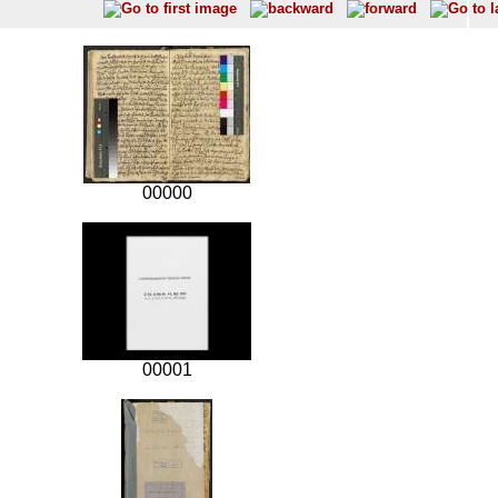
00000
00001