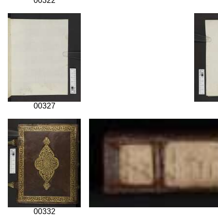
00322
00327
00332