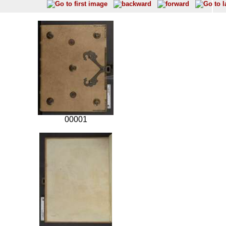
00001