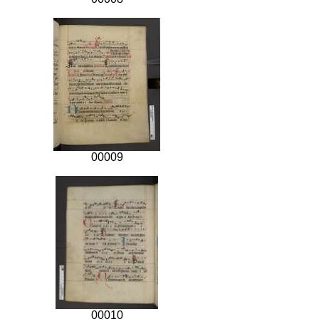
00009
00010