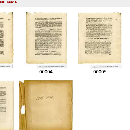
00004
00005